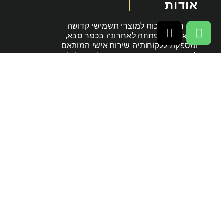
אודות
היא חנות איכות למוצרי תשמישי קדושה
ויודאיקה שנפתחה לאחרונה בכפר סבא,
ומספקת ללקוחותיה שירות אישי המותאם
לצרכיהם. החנות מבצעת משלוחים לכל הארץ
עד לבית הלקוח, ומציעה גם שירות איסוף עצמי
לצד מכירה בחנות של מגוון מוצרים מכובד
ועשיר
יצירת קשר
כתובת:
הנביאים 35, כפר סבא, מרכז דוד
Build by Nuevo-design