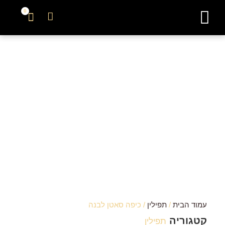
0
צור קשר
עמוד הבית
/
תפילין
/ כיפה סאטן לבנה
קטגוריה
תפילין